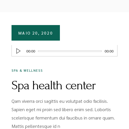
MAIO 20, 2020
Tocador
00:00
00:00
de
áudio
SPA & WELLNESS
Spa health center
Qam viverra orci sagittis eu volutpat odio facilisis.
Sapien eget mi proin sed libero enim sed. Lobortis
scelerisque fermentum dui faucibus in ornare quam.
Mattis pellentesque id n