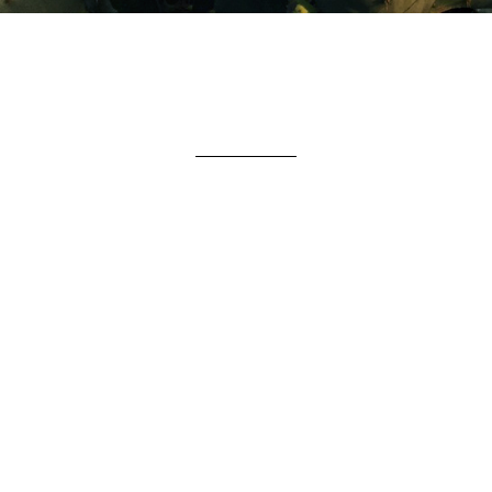
Studio
As suítes econômicas são uma opção para quem busca
economia com conforto e praticidade aliados ao melhor
custo-benefício. As suítes ficam no andar térreo e não
possuem vaga no estacionamento. Estão equipadas
com AC, TV, frigobar, possuem enxoval de cama e banho
completos.
Suíte Comfort